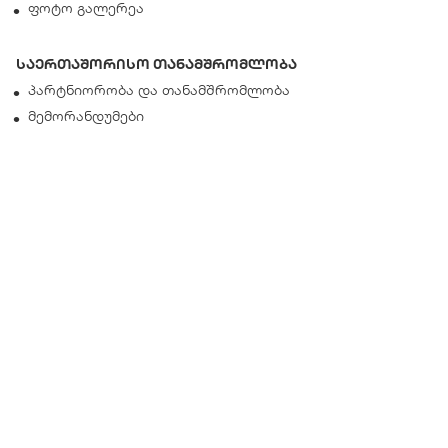
ფოტო გალერეა
საერთაშორისო თანამშრომლობა
პარტნიორობა და თანამშრომლობა
მემორანდუმები
საჯარო ინფორმაცია
ანგარიშები
კარიერა
პროაქტიულად გამოსაქვეყნებელი ინფორმაცია
სასარგებლო ინფორმაცია
რა არის საჯარო ინფორმაცია
კონტაქტი